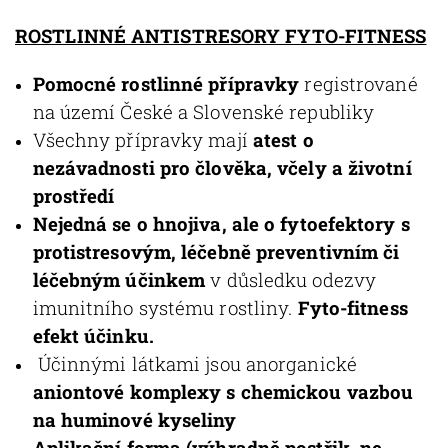
ROSTLINNÉ ANTISTRESORY FYTO-FITNESS
Pomocné rostlinné přípravky
registrované
na území České a Slovenské republiky
Všechny přípravky mají
atest o
nezávadnosti pro člověka, včely a životní
prostředí
Nejedná se o hnojiva, ale o fytoefektory s
protistresovým, léčebně preventivním či
léčebným účinkem
v důsledku odezvy
imunitního systému rostliny.
Fyto-fitness
efekt účinku.
Účinnými látkami jsou anorganické
aniontové komplexy s chemickou vazbou
na huminové kyseliny
Aplikační forma (výhradně postřik, ne