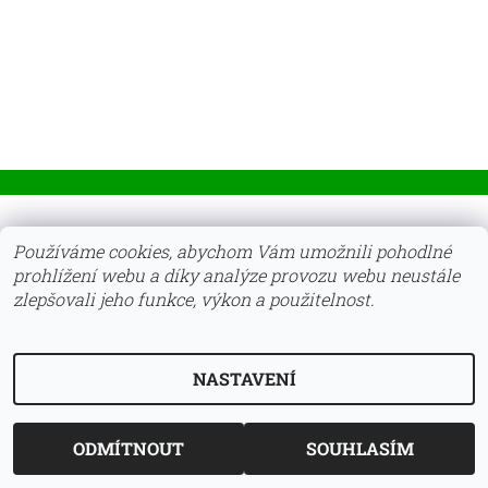
2026 © BIO Fitos, všechna práva vyhrazena
Upravit nastavení
Používáme cookies, abychom Vám umožnili pohodlné
cookies
prohlížení webu a díky analýze provozu webu neustále
Vytvořil Shoptet
zlepšovali jeho funkce, výkon a použitelnost.
NASTAVENÍ
ODMÍTNOUT
SOUHLASÍM