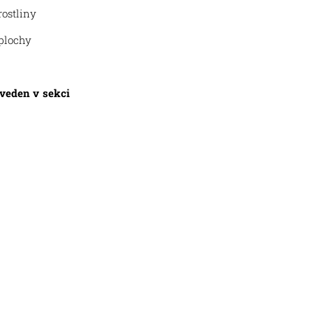
rostliny
 plochy
 uveden v sekci