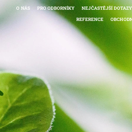
O NÁS
PRO ODBORNÍKY
NEJČASTĚJŠÍ DOTAZ
REFERENCE
OBCHODN