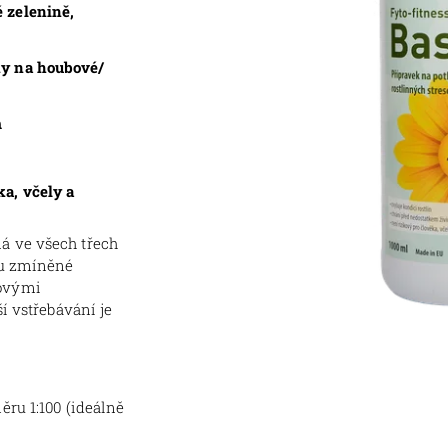
 zelenině,
ky na houbové/
m
ka, včely a
á ve všech třech
ou zmíněné
novými
í vstřebávání je
ěru 1:100 (ideálně