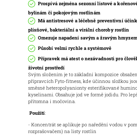
Prospívá zejména sezonní listové a kořenové
bylinám či pokojovým rostlinám
Má antistresové a léčebně preventivní účin
plísňové, bakteriální a virální choroby rostlin
Omezuje napadení savým a žravým hmyze
Působí velmi rychle a systémově
Přípravek má atest o nezávadnosti pro člově
životní prostředí
Svým složením je to základní kompozice obsažen
přípravcích Fyto-fitness, kde účinnou složkou js
směsné heteropolyanionty esterifikované humi
kyselinami. Obsahuje jod ve formě jodidu. Pro lepš
přítomna i močovina.
Použití
:
- Koncentrát se aplikuje po naředění vodou v pom
rozprašovačem) na listy rostlin